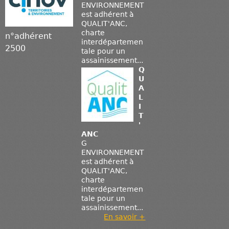
ENVIRONNEMENT
est adhérent à
QUALIT'ANC,
charte
n°adhérent
interdépartemen
2500
tale pour un
assainissement...
Q
U
A
L
I
T
'
ANC
G
ENVIRONNEMENT
est adhérent à
QUALIT'ANC,
charte
interdépartemen
tale pour un
assainissement...
En savoir +