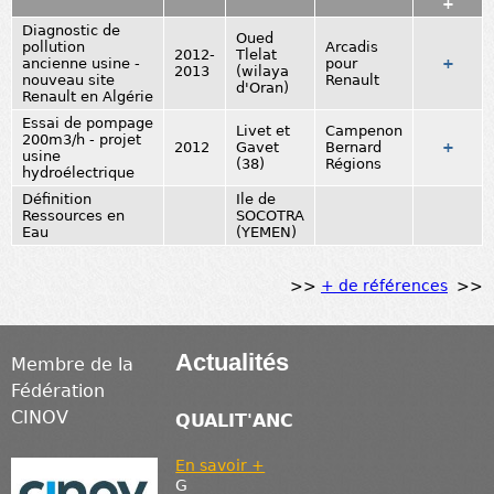
+
Diagnostic de
Oued
pollution
Arcadis
2012-
Tlelat
ancienne usine -
pour
+
2013
(wilaya
nouveau site
Renault
d'Oran)
Renault en Algérie
Essai de pompage
Livet et
Campenon
200m3/h - projet
2012
Gavet
Bernard
+
usine
(38)
Régions
hydroélectrique
Définition
Ile de
Ressources en
SOCOTRA
Eau
(YEMEN)
>>
+ de références
>>
Actualités
Membre de la
Fédération
CINOV
QUALIT'ANC
En savoir +
G