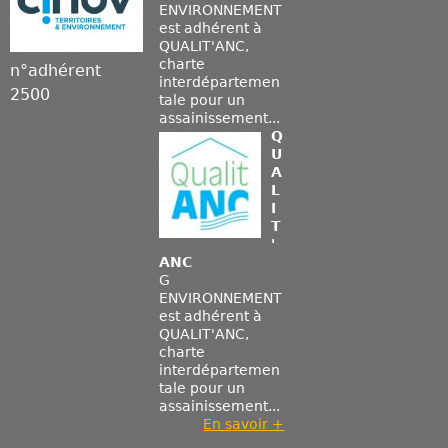
ENVIRONNEMENT
est adhérent à
QUALIT'ANC,
charte
n°adhérent
interdépartemen
2500
tale pour un
assainissement...
Q
U
A
L
I
T
'
ANC
G
ENVIRONNEMENT
est adhérent à
QUALIT'ANC,
charte
interdépartemen
tale pour un
assainissement...
En savoir +