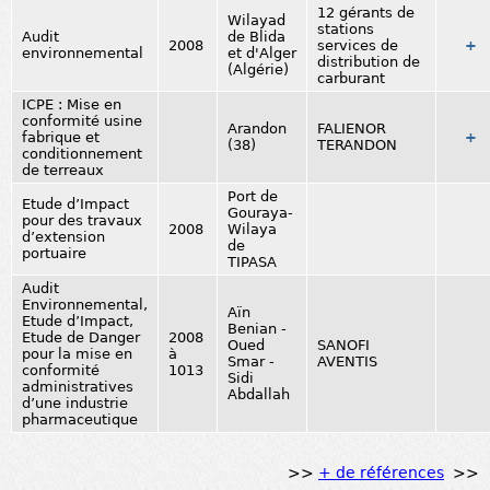
12 gérants de
Wilayad
stations
Audit
de Blida
2008
services de
+
environnemental
et d'Alger
distribution de
(Algérie)
carburant
ICPE : Mise en
conformité usine
Arandon
FALIENOR
fabrique et
+
(38)
TERANDON
conditionnement
de terreaux
Port de
Etude d’Impact
Gouraya-
pour des travaux
2008
Wilaya
d’extension
de
portuaire
TIPASA
Audit
Environnemental,
Aïn
Etude d’Impact,
Benian -
Etude de Danger
2008
Oued
SANOFI
pour la mise en
à
Smar -
AVENTIS
conformité
1013
Sidi
administratives
Abdallah
d’une industrie
pharmaceutique
>>
+ de références
>>