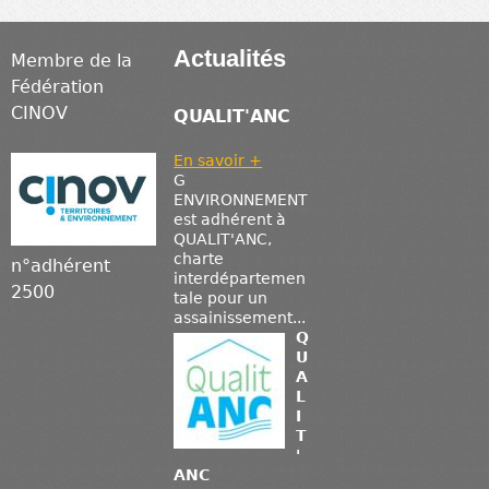
Actualités
Membre de la
Fédération
CINOV
QUALIT'ANC
En savoir +
G
ENVIRONNEMENT
est adhérent à
QUALIT'ANC,
charte
n°adhérent
interdépartemen
2500
tale pour un
assainissement...
Q
U
A
L
I
T
'
ANC