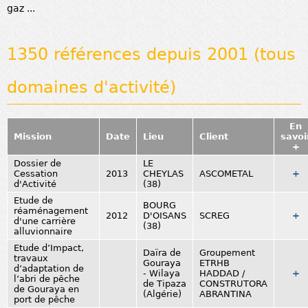
gaz ...
1350 références depuis 2001 (tous
domaines d'activité)
En
Mission
Date
Lieu
Client
savoi
+
Dossier de
LE
Cessation
2013
CHEYLAS
ASCOMETAL
+
d'Activité
(38)
Etude de
BOURG
réaménagement
2012
D'OISANS
SCREG
+
d'une carrière
(38)
alluvionnaire
Etude d’Impact,
Daïra de
Groupement
travaux
Gouraya
ETRHB
d’adaptation de
- Wilaya
HADDAD /
+
l’abri de pêche
de Tipaza
CONSTRUTORA
de Gouraya en
(Algérie)
ABRANTINA
port de pêche